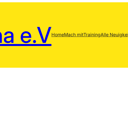
a e.V
Home
Mach mit
Training
Alle Neuigke