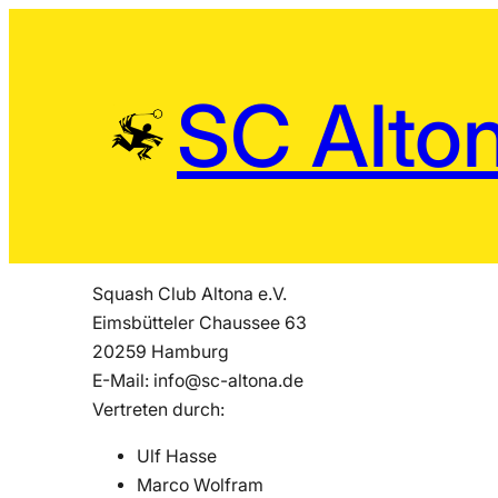
Zum
Inhalt
springen
SC Alton
Squash Club Altona e.V.
Eimsbütteler Chaussee 63
20259 Hamburg
E-Mail: info@sc-altona.de
Vertreten durch:
Ulf Hasse
⁠Marco Wolfram