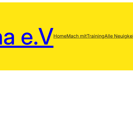
a e.V
Home
Mach mit
Training
Alle Neuigke