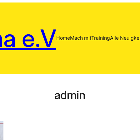
a e.V
Home
Mach mit
Training
Alle Neuigke
admin